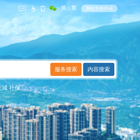
简
|
繁
网站支持IPv6
花城
社保