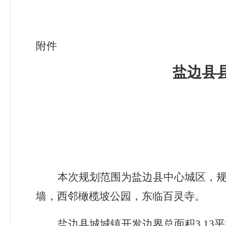
附件
盐边县
本次规划范围为盐边县中心城区，
墙，西邻橄榄坡公园，东临百灵寺。
盐边县城城镇开发边界总面积3.13
平