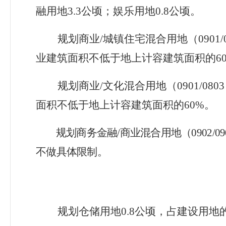
融用地
3.3
公顷；娱乐用地
0.8
公顷。
规划商业/
城镇住宅混合用地（
0901/
业建筑面积不低于地上计容建筑面积的
6
规划商业/
文化混合用地（
0901/0803
面积不低于地上计容建筑面积的
60%
。
规划商务金融
/
商业混合用地（
0902/09
不做具体限制。
规划仓储用地0.8
公顷，占建设用地