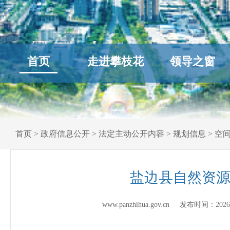
首页
走进攀枝花
领导之窗
首页
>
政府信息公开
>
法定主动公开内容
>
规划信息
>
空
盐边县自然资
www.panzhihua.gov.cn 发布时间：
2026