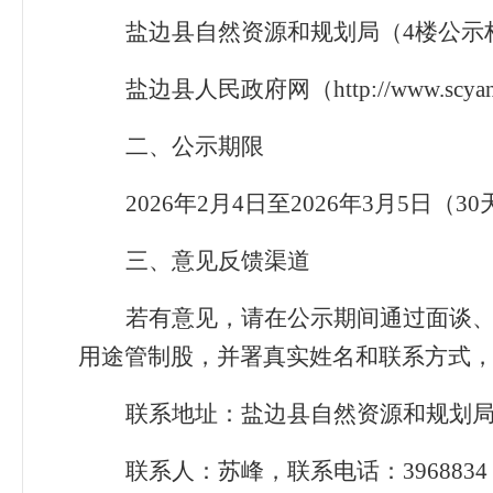
盐边县自然资源和规划局（4
楼公示
盐边县人民政府网（http://www.scyanbi
二、公示期限
2026
年
2
月
4
日至
2026
年
3
月
5
日（
30
三、意见反馈渠道
若有意见，请在公示期间通过面谈
用途管制股，并署真实姓名和联系方式
联系地址：盐边县自然资源和规划局5
联系人：苏峰，联系电话：3968834