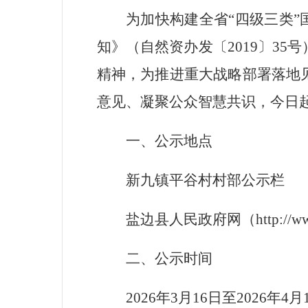
为加快构建全省
“
四级三类
”
知》（自然资办发〔
2019
〕
35
号
精神，
为推进
重大战略部署落地见
意见、凝聚公众智慧共识，今日
一、公示地点
新九镇平谷村村部公示栏
盐边县人民政府网（http://www.s
二、公示时间
2026
年
3
月
16
日
至
2026
年
4
月