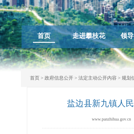
首页
走进攀枝花
领导
首页
>
政府信息公开
>
法定主动公开内容
>
规划
盐边县新九镇人民
www.panzhihua.go