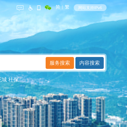
简
|
繁
网站支持IPv6
花城
社保