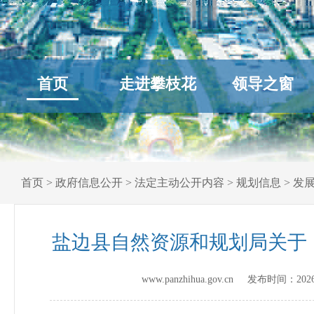
首页
走进攀枝花
领导之窗
首页
>
政府信息公开
>
法定主动公开内容
>
规划信息
>
发
盐边县自然资源和规划局关于
www.panzhihua.gov.cn 发布时间：
202