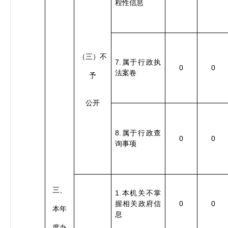
程性信息
（三）不
7.
属于行政执
0
0
法案卷
予
公开
8.
属于行政查
0
0
询事项
三、
1.
本机关不掌
0
0
握相关政府信
本年
息
度办