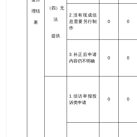
（四）无
理结
2.
没有现成信
法
0
0
息需要另行制
果
作
提供
3.
补正后申请
0
0
内容仍不明确
1.
信访举报投
0
0
诉类申请