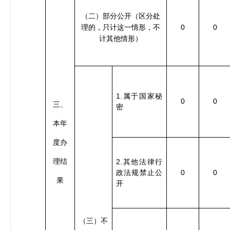
（二）部分公开（区分处
0
0
理的，只计这一情形，不
计其他情形）
1.
属于国家秘
0
0
三、
密
本年
度办
理结
2.
其他法律行
0
0
政法规禁止公
果
开
（三）不