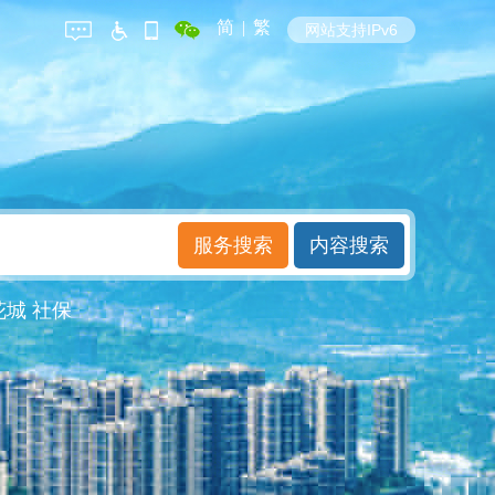
简
|
繁
网站支持IPv6
花城
社保