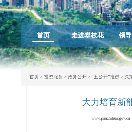
首页
走进攀枝花
领导
首页
>
投资服务
>
政务公开
>
“五公开”推进
>
决
大力培育新
www.panzhihua.go