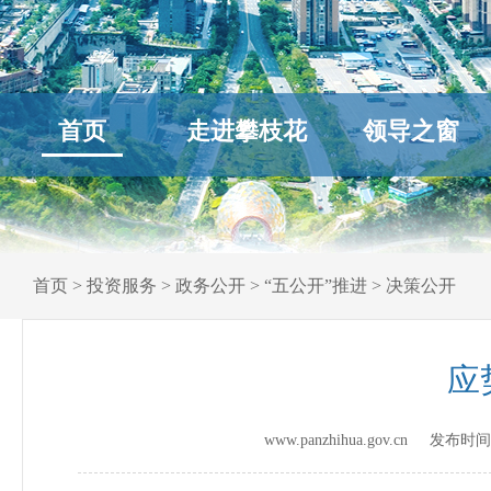
首页
走进攀枝花
领导之窗
首页
>
投资服务
>
政务公开
>
“五公开”推进
>
决策公开
应
www.panzhihua.gov.cn 发布时