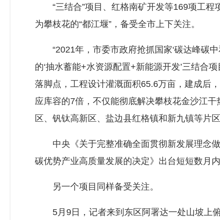
“三结合”项目、红格南矿开发等169项工程项
为攀枝花的“都江堰”，备受全市上下关注。
“2021年，市委市政府抢抓国家‘碳达峰碳
的‘抽水蓄能+水资源配置+新能源开发’三结合
落脚点，工程设计灌溉面积65.6万亩，建成后
应库容的7倍，不仅能彻底解决攀枝花金沙江干
区、钒钛高新区、盐边县红格镇和新九镇等片
中央《关于完整准确全面贯彻新发展理念做好
碳优势产业高质量发展的决定》出台短短数月
另一个项目同样备受关注。
5月9日，记者来到东区阿署达一处山坡上俯