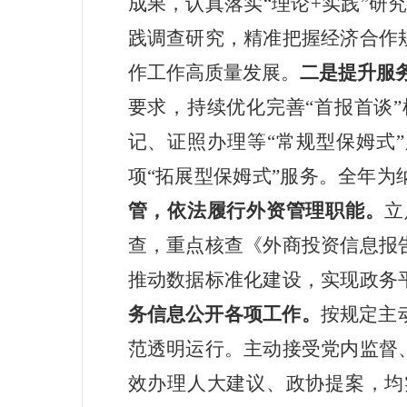
成果，认真落实
“
理论
+
实践
”
研
践调查研究，精准把握经济合作
作工作高质量发展。
二是提升服
要求，持续优化完善
“
首报首谈
”
记、证照办理等
“
常规型保
姆式
”
项
“
拓展型保姆式
”
服务。
全年
为
管，
依法履行外资管理职能。
立
查，重点核查《外商投资信息报
推动数据标准化建设，实现政务
务信息公开各项工作。
按规定主
范透明运行。主动接受党内监督
效办理人大建议、政协提案，均