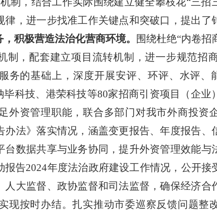
究机制，结合工作实际围绕建立健全攀枝花
“
三招
规律，进一步找准工作关键点和突破口，提出了
务，积极营造法治化营商环境。
围绕杜绝
“
内卷招
机制，配套建立项目流转机制，进一步规范招
服务的基础上，深度开展安评、环评、水评、
纳毕科技、港荣科技等
80
家招商引资项目（企业
足外资管理职能，联合多部门对我市外商投资
告办法》落实情况，涵盖变更报告、年度报告、
平台数据共享与业务协同，提升外资管理效能与
动报告
2024
年度法治政府建设工作情况，公开接
、人大监督、政协监督和司法监督，确保经济合
实现按时办结。扎实推动市委巡察反馈问题整