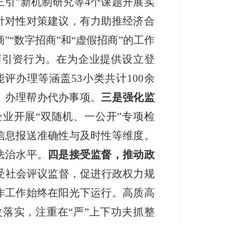
三引
”
新机制研究等
4
个课题开展实
针对性对策建议，有力助推经济合
商
”“
数字招商
”
和
“
虚假招商
”
的工作
商引资行为。在为企业提供设立登
能评办理等涵盖
53
小类共计
100
余
）办理帮办代办事项。
三是强化监
企业开展
“
双随机、一公开
”
专项检
信息报送准确性与及时性等维度。
法治水平。
四是接受监督，推动政
受社会评议监督，促进行政权力规
作工作始终在阳光下运行。高质高
改落实，注重在
“
严
”
上下功夫抓整