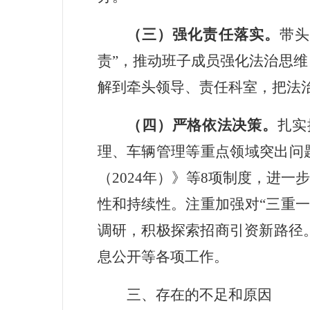
（三）强化责任落实。
带头
责
”
，推动班子成员强化法治思维
解到牵头领导、责任科室，把法
（四）严格依法决策。
扎实
理、车辆管理等重点领域突出问
（
2024
年）》等
8
项制度，进一步
性和持续性。注重加强对
“
三重
调研，积极探索招商引资新路径
息公开等各项工作。
三、存在的不足和原因