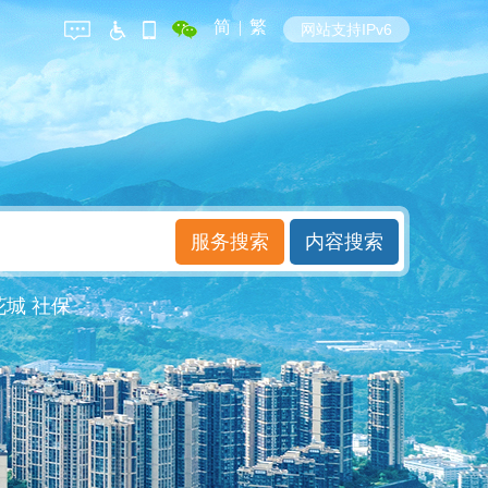
简
|
繁
网站支持IPv6
花城
社保