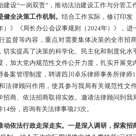
治建设
“
一岗双责
”
，推动法治建设工作与分管工
是健全决策工作机制。
结合工作实际，修订印发
年）》《局长办公会议事规则（
2024
年）》，进
行监督等内容，重点对需要集体决策的全市招
，切实提高了决策的科学化、民主化和制度化水
度，加大党内规范性文件公开力度，扎实开展党
师备案管理制度，聘请四川卓乐律师事务所律师1
和法律顾问作用，使其参与我局有关规范性文
学招商、依法招商取得实效。邀请法律顾问到我
件
14
份，咨询有关法律事项
23
次。
推动依法行政走深走实。
一是深入调研，探索招