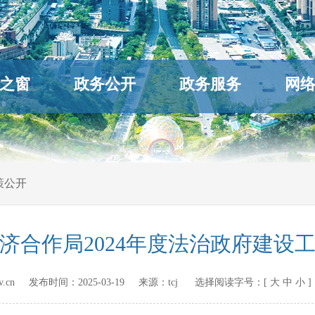
之窗
政务公开
政务服务
网
策公开
济合作局2024年度法治政府建设
a.gov.cn 发布时间：
2025-03-19
来源：
tcj
选择阅读字号：[
大
中
小