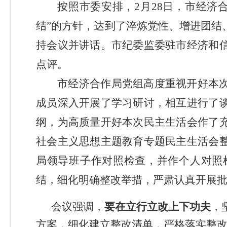
按照市委安排，
2
月
28
日
，
市
经济
结
”
的方针，达到了淬炼党性、
增进团结
持会议并讲话。
市纪委监委驻市经济和
点评
。
市
经济合作
局党组高度重视
开好本
成员
深入
开展了学习研讨，相互
进行
了
纲，为
高质量
开好本次民主生活会作了
社会主义思想主题教育专题民主生活会
局领导班子作对照检查，并作个人对照
结，
细化
明确整改举措，严肃认真开展
会议强调，
要在立行立改上下功夫
，
方案，细化建立整改清单，严格落实整