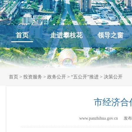
首页
走进攀枝花
领导之窗
首页
>
投资服务
>
政务公开
>
“五公开”推进
>
决策公开
市经济合
www.panzhihua.gov.cn 