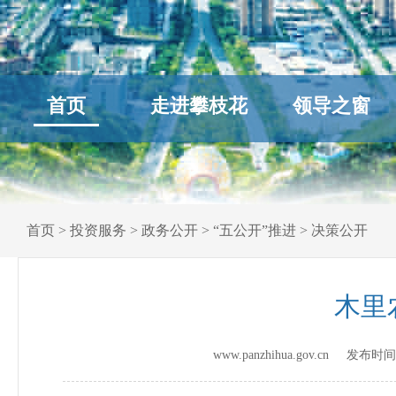
首页
走进攀枝花
领导之窗
首页
>
投资服务
>
政务公开
>
“五公开”推进
>
决策公开
木里
www.panzhihua.gov.cn 发布时