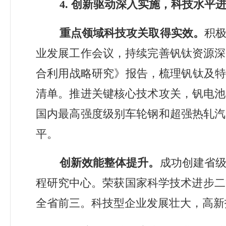
4.
创新驱动深入实施，科技水平
重点领域科技攻关取得实效。
积
业发展工作会议
，持续完善钒钛资源深
合利用战略研究》报告，梳理钒钛及
清单。推进关键核心技术攻关，钒电池
国内最高强度级别车轮钢和超强热轧汽
平。
创新效能
整体
提升。
成功创建省
程研
究中心
。荣获国家科学技术进步二
全省前三。科技型企业发展壮大，高新