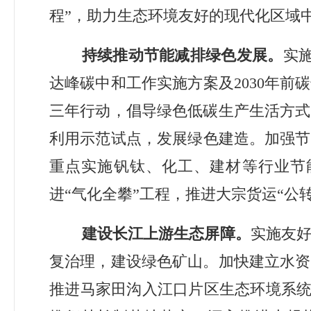
程
”
，助力生态环境友好的现代化区域
持续推动节能减排绿色发展。
实
达峰碳中和工作实施方案及
2030
年前碳
三年行动，倡导绿色低碳生产生活方式
利用示范试点
，发展绿色建造。加强节
重点实施钒钛、化工、建材等行业节
进
“
气化全攀
”
工程，推进大宗货运
“
公
建设长江上游生态屏障。
实施友
复治理，建设绿色矿山。加快建立水资
推进马家田沟入江口片区生态环境系