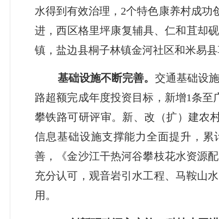
水得到有效治理，
2
个特色康养村成功
进，西区格里坪康复辅具、仁和苴却
镇，盐边县桐子林镇金河社区和米易县
基础设施不断完善。
交通基础设
路超额完成年度投资目标，新增
1
条至
攀铁路可研评审。新、改（扩）建农
信息基础设施支撑能力全面提升，累
善，《金沙江干热河谷攀枝花水资源配
充分认可，观音岩引水工程、马鞍山水
用。