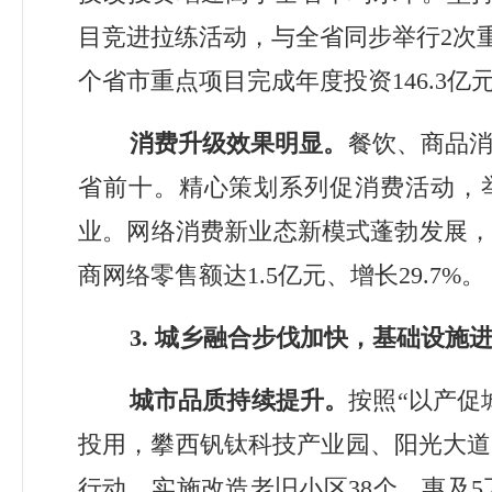
目竞进拉练活动，与全省同步举行
2
次
个省市重点项目完成年度投资
1
46.3
亿
消费升级效果明显。
餐饮、商品
省前十。精心策划系列促消费活动，
业。网络消费新业态新模式蓬勃发展
商网络零售额达
1.
5
亿元、增长
29.7%
。
3.
城乡融合步伐加快，基础设施
城市品质持续提升。
按照
“
以产促
投用，攀西钒钛科技产业园、阳光大道
行动，实施改造老旧小区
38
个，惠及
5