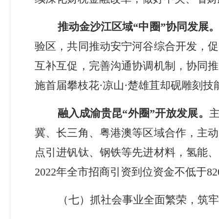
推动
金沙江区域
“
中圈
”
协同发展
验区，共同推动安宁河谷综合开发，促
互补互促，完善沟通协调机制，协同推
施首届攀枝花
·
凉山
·
楚雄苴却砚雕刻技
融入成渝贵昆
“
外圈
”
开放发展。
冀、长三角、粤港澳等区域合作，主动
点引进钒钛、钢铁等先进材料，氢能、
2022
年全市招商引资到位资金不低于
82
（七）抓社会事业全面繁荣，筑牢