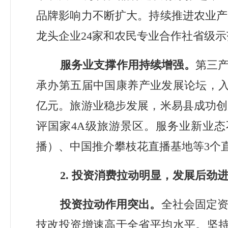
品牌影响力不断扩大。持续推进农业产
龙头企业
24
家和农民专业合作社省级示
服务业支撑作用持续增强。
第三
承办第五届中国康养产业发展论坛，
亿元。旅游业稳步发展，
米易县成功创
评国家
4A
级旅游景区。服务业新业态
播）、中国推介攀枝花直播基地等
3
个
2.
投资消费拉动明显，发展后劲
投资拉动作用突出。
全社会固定
技改投资增速高于全省平均水平。坚