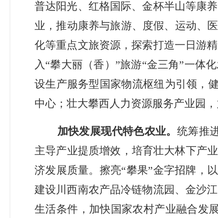
普达阳光、红格国际、金杯半山等康养
业
，
推动康养与旅游、度假、运动、
化等重点文旅资源，探索打造一日游精
入
“
攀大丽（香）
”
旅游
“
金三角
”
一体化
设生产服务型国家物流枢纽为引领，
中心；壮大攀西人力资源服务产业园，
加快发展现代特色农业。
统筹推
主导产业提质增效，培育壮大林下产
济发展质量。擦亮
“
攀果
”
金字招牌，
建设川西南农产品冷链物流园、金沙江
生活条件，加快国家农村产业融合发