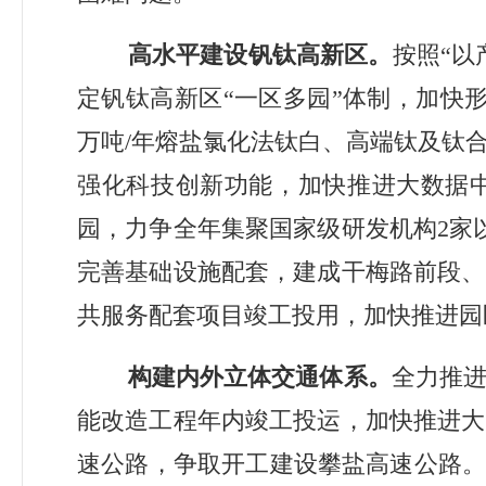
高水平建设钒钛高新区
。
按照
“
以
定钒钛高新区
“
一区多园
”
体制，加快
万吨
/
年熔盐氯化法钛白、高端钛及钛
强化科技创新功能，加快推进大数据
园，
力争全年集聚国家级研发机构
2
家
完善基础设施配套，建成干梅路前段、
共服务配套项目竣工投用，加快推进园
构建内外立体交通体系。
全力推
能改造工程年内竣工
投运
，加快推进大
速公路，争取开工建设攀盐高速公路