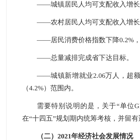
——
城镇居民人均可支配收入增长
——
农村居民人均可支配收入增长
——
居民消费价格
指数下降
0.2%
——
总量减排完成省下达目标。
——
城镇新增就业
2.06
万人，超
（
4.2%
）范围内。
需要特别说明的是，关于“单位
G
在“十四五”规划期内统筹考核，并留
（二）
2021
年经济社会发展情况