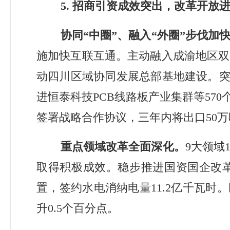
5.
招商引资成效突出，改革开放
协同
“
中圈
”
、融入
“
外圈
”
步伐加
施加快互联互通。主动融入成渝地区双
动四川区域协同发展总部基地建设。
进恒泰科技
PCB
线路板产业集群等
570
签署战略合作协议，三年内将出口
50
万
重点领域改革全面深化。
9
大领域
取得积极成效。稳步推进国资国企改
置，签约水电消纳电量
11.2
亿千瓦时。
升
0.5
个百分点。