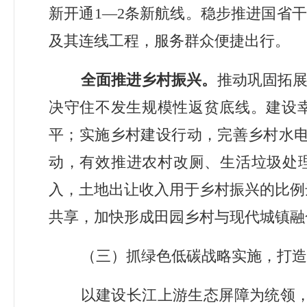
新开通
1
—
2
条新航线。稳步推进国省干
及其连线工程，服务群众便捷出行。
全面推进乡村振兴。
推动
巩固
拓
决守住不发生规模性返贫底线
。建设
平；实施乡村建设行动，完善乡村水
动，有效推进农村改厕、生活垃圾处
入，土地出让收入用于乡村振兴的比例
共享，加快形成田园乡村与现代城镇融
（三）抓绿色低碳战略实施，打造
以建设长江上游生态屏障为统领