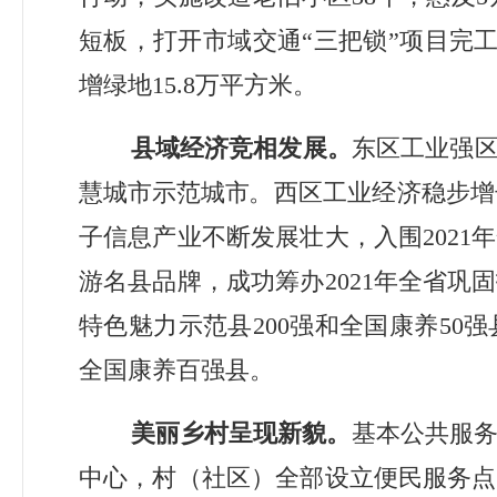
短板，打开市域交通
“
三把锁
”
项目完
增绿地
15.8
万平方米。
县域经济竞相发展。
东区工业强
慧城市示范城市
。西区工业经济稳步增
子信息产业不断发展壮大，入围
2021
年
游名县品牌，成功筹办
2021
年全省巩固
特色魅力示范县
200
强和全国康养
50
强
全国康养百强县。
美丽乡村呈现新貌。
基本公共服
中心，村（社区）全部设立便民服务点