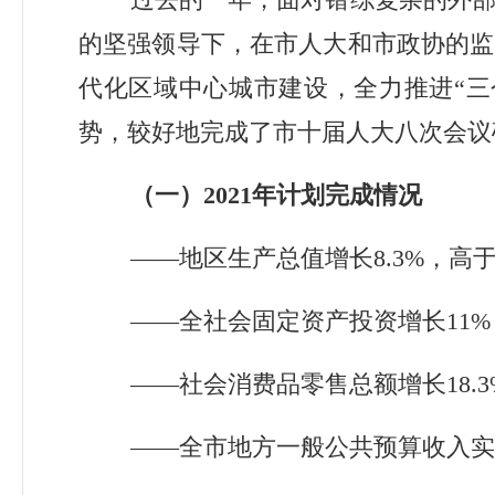
的坚强领导下，在市人大和市政协的监
代化区域中心城市建设，全力推进
“
三
势，较好地完成了市十届人大八次会议
（一）
2021
年计划完成情况
——
地区生产总值增长
8.
3
%
，高
——
全社会固定资产投资增长
11
%
——
社会消费品零售总额增长
18.3
——
全市地方一般公共预算收入实