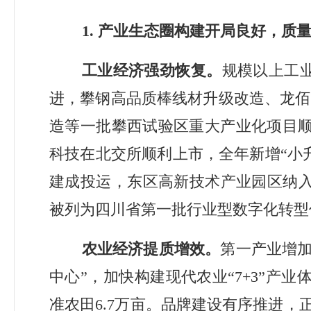
1.
产业生态圈构建开局良好，质
工业经济强劲恢复。
规模以上
工
进，攀钢高品质棒线材升级改造、龙佰
造等一批攀西试验区重大产业化项目
科技在北交所顺利上市，
全年新增
“
小
建成投运，东区高新技术产业园区纳
被列为四川省第一批行业型数字化转型
农业经济提质增效。
第一产业增
中心
”
，加快
构建
现代农业
“7+3”
产业
准农田
6.7
万亩。品牌建设有序推进，