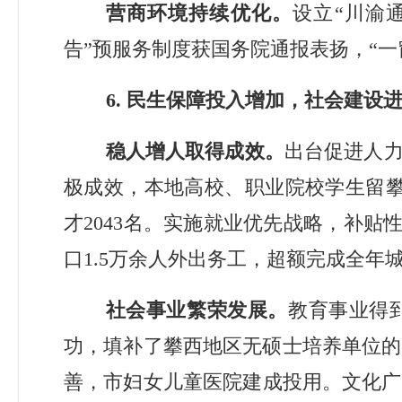
营商环境持续优化。
设立
“
川渝
告
”
预服务制度获国务院通报表扬，
“
一
6.
民生保障投入增加，社会建设
稳人增人取得成效。
出台促进人
极成效，
本地高校
、
职业院校学生留
才
2043
名。
实施就业优先战略，
补贴
口
1.5
万余人外出务工，超额完成全年
社会事业繁荣发展。
教育事业得
功，填补了攀西地区无硕士培养单位的
善，
市
妇女儿童医院
建成
投用。文化广