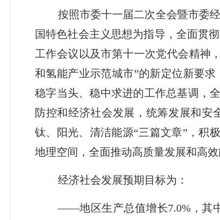
按照市委十一届二次全会暨市委
国特色社会主义思想为指导，全面贯彻
工作会议以及市
第
十一次党代会精神
和氢能产业示范城市
”
的新定位新要求
稳字当头、稳中求进的工作总基调，
防控和经济社会发展，统筹发展和安
钛、阳光、清洁能源
“
三篇文章
”
，积
地理空间
，
全面
推动高质量发展和高效
经济社会发展预期目标为：
——
地区生产总值增长
7.0
%
，其