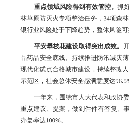
重点领域风险得到有效管控。
抓
林草原防灭火专项整治任务，
34
项森林
银行业风险处于下降趋势，整体风险可
平安攀枝花建设取得突出成效。
品药品安全底线。持续推进防汛减灾
现代化试点合格城市建设，持续整改人
示范区，社会总体安全感满意度达
96.5
一年来，围绕市人大代表和政协
重点建议、提案，做到件件有答复、
办复率达
100%
。