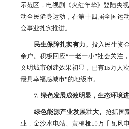
示范区，电视剧《火红年华》登陆央
动全民健身运动，在第十四届全国运
会事业扎实推进。
民生保障扎实有力。
投入民生资
余户。积极回应
“
一老一小
”
社会关注
文明城市创建效果初显，已有
15
万人
最具幸福感城市
”
的地级市。
7.
绿色发展成效明显，生态环境
绿色能源产业发展壮大。
抢抓国
业，金沙水电站、黄桷桠
10
万千瓦风