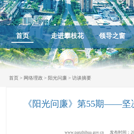
首页
走进攀枝花
领导之窗
首页
>
网络理政
>
阳光问廉
>
访谈摘要
《阳光问廉》第55期——
www.panzhihua.gov.cn 发布时间：
2