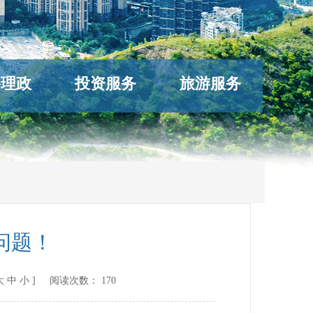
络理政
投资服务
旅游服务
问题！
大
中
小
] 阅读次数：
170