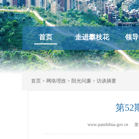
首页
走进攀枝花
领导
首页
>
网络理政
>
阳光问廉
>
访谈摘要
第5
www.panzhihua.gov.c