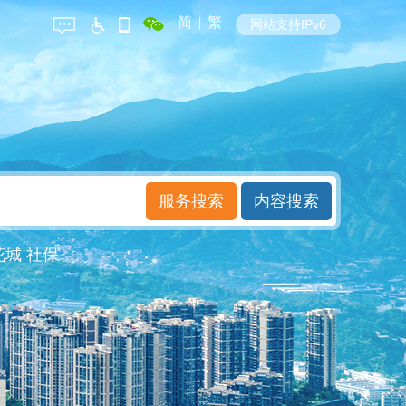
简
|
繁
网站支持IPv6
花城
社保