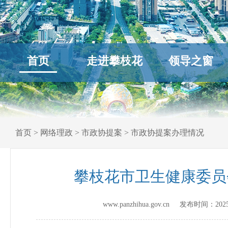
首页
走进攀枝花
领导之窗
首页
>
网络理政
>
市政协提案
>
市政协提案办理情况
攀枝花市卫生健康委员
www.panzhihua.gov.cn 发布时间：
202