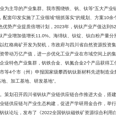
为主导的产业集群。我市围绕铁、钒、钛等“五大产业链
，配套印发实施了工业领域“细抓落实”的规划、方案10余
色优势产业提质倍增计划，2023年，钒钛产业产值达到5
钛产业增加值增长11.0%。海绵钛、钛锭、钛白粉产量分别
%。以红格南矿开发为契机，市政府与四川省自然资源投资
资带动万亿产值，进一步优化工业产业在市域空间上的
企业特色产业集群，钒铁合金、钒氮合金2个产品获得工
市等4个市（州）申报国家级攀西钒钛新材料先进制造业集
基地、加工基地、研发基地”。
策划召开四川省钒钛产业链供应链合作推进大会，搭建
业链供应链与产业生态构建，促进产学研用金合作，举
西钒钛论坛，发布了《2022全国钒钛磁铁矿资源综合利