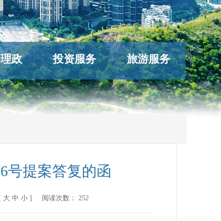
络理政
投资服务
旅游服务
6号提案答复的函
[
大
中
小
] 阅读次数：
252