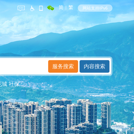
简
|
繁
网站支持IPv6
花城
社保