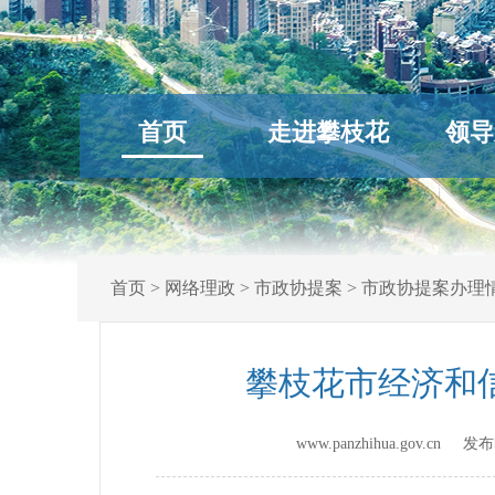
首页
走进攀枝花
领导
首页
>
网络理政
>
市政协提案
>
市政协提案办理
攀枝花市经济和
www.panzhihua.gov.cn 