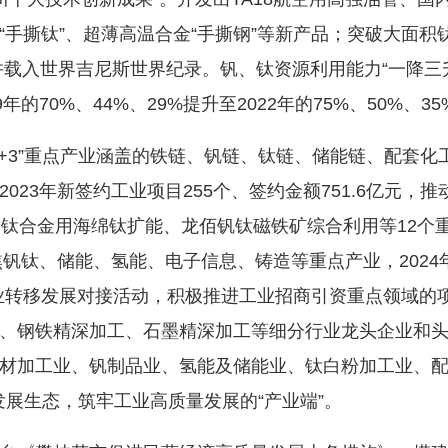
手撕钛”、超薄高温合金“手撕钢”等新产品；突破大面积
并载入世界吉尼斯世界纪录。钒、钛资源利用能力“一降三升
的70%、44%、29%提升至2022年的75%、50%、35
3”重点产业涵盖的铁链、钒链、钛链、储能链、配套化工
023年新签约工业项目255个、签约金额751.6亿元，
及钛合金用海绵钛扩能、龙佰钒钛磁铁矿综合利用等12个
焦钒钛、储能、氢能、电子信息、铸造等重点产业，202
国企业转移发展对接活动，积极推进工业招商引资重点领域
、钢铁精深加工、石墨精深加工等细分行业龙头企业和
材加工业、钒制品业、氢能及储能业、钛白粉加工业、
系发展生态，筑牢工业高质量发展的“产业端”。