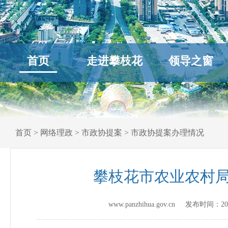
首页
走进攀枝花
领导之窗
首页
>
网络理政
>
市政协提案
>
市政协提案办理情况
攀枝花市农业农村局
www.panzhihua.gov.cn 发布时间：
20