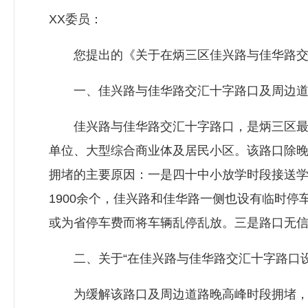
XX委员：
您提出的《关于在炳三区佳兴路与佳华
路
一、佳兴路与佳华
路交汇
十字路口及周边
佳兴路与佳华
路交汇
十字路口，是炳三区
单位、大型综合商业体及居民小区。该路口除晚高
拥堵的主要原因：一是四十中小放学时段接送
1900余个，佳兴路和佳华路一侧也设有临时
或为省停车费而将车辆乱停乱放。三是路口无
二、关于“在佳兴路与佳华
路交汇
十字路口
为缓解该路口及周边道路晚高峰时段拥堵，保