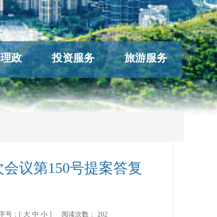
络理政
投资服务
旅游服务
会议第150号提案答复
号：[
大
中
小
] 阅读次数：
202