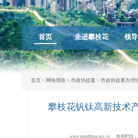
首页
走进攀枝花
领导
首页
>
网络理政
>
市政协提案
>
市政协提案办理
攀枝花钒钛高新技术产
www.panzhihua.gov.cn 发布时间：