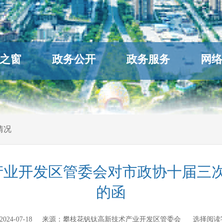
之窗
政务公开
政务服务
网
情况
业开发区管委会对市政协十届三次
的函
2024-07-18
来源：
攀枝花钒钛高新技术产业开发区管委会
选择阅读字