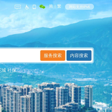
简
|
繁
网站支持IPv6
花城
社保