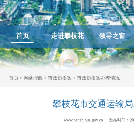
首页
走进攀枝花
领导之窗
首页
>
网络理政
>
市政协提案
>
市政协提案办理情况
攀枝花市交通运输局
www.panzhihua.gov.cn 发布时间：
20