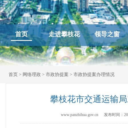
首页
走进攀枝花
领导之窗
首页
>
网络理政
>
市政协提案
>
市政协提案办理情况
攀枝花市交通运输局
www.panzhihua.gov.cn 发布时间：
20