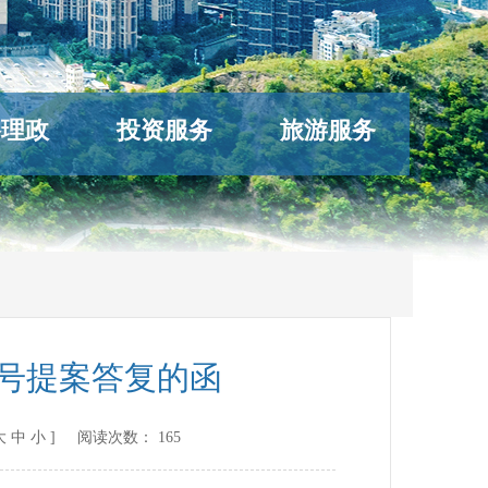
络理政
投资服务
旅游服务
3号提案答复的函
大
中
小
] 阅读次数：
165