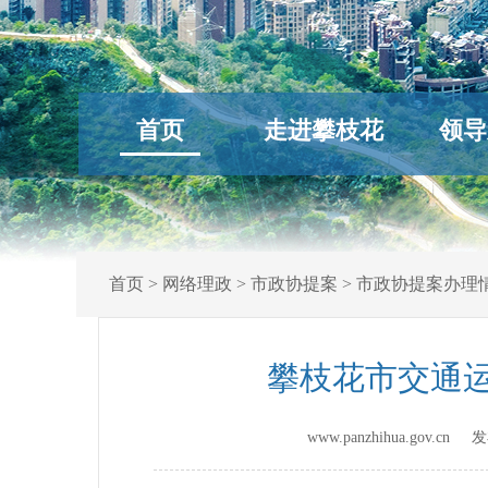
首页
走进攀枝花
领导
首页
>
网络理政
>
市政协提案
>
市政协提案办理
攀枝花市交通运
www.panzhihua.gov.c