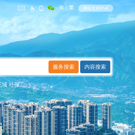
简
|
繁
网站支持IPv6
花城
社保