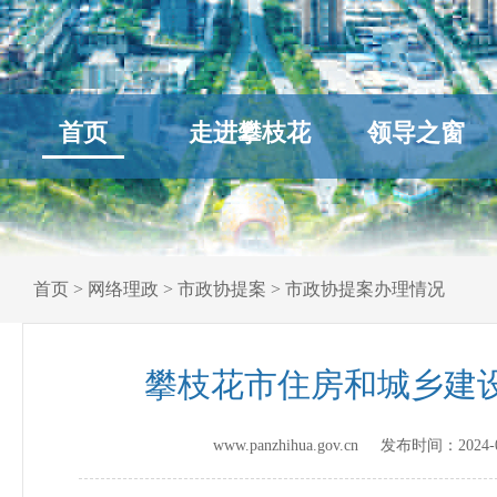
首页
走进攀枝花
领导之窗
首页
>
网络理政
>
市政协提案
>
市政协提案办理情况
攀枝花市住房和城乡建设
www.panzhihua.gov.cn 发布时间：
2024-