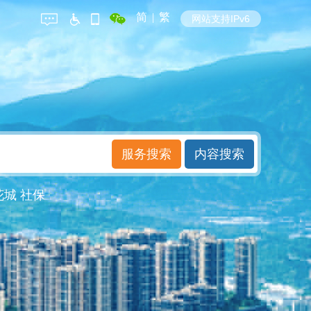
简
|
繁
网站支持IPv6
花城
社保