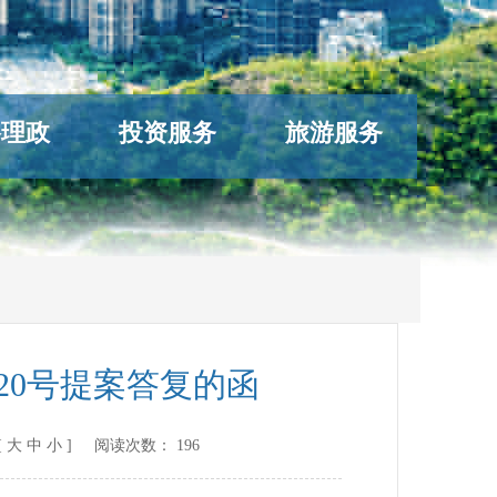
络理政
投资服务
旅游服务
20号提案答复的函
[
大
中
小
] 阅读次数：
196