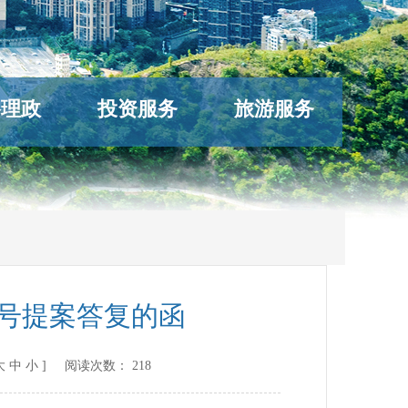
络理政
投资服务
旅游服务
9号提案答复的函
大
中
小
] 阅读次数：
218