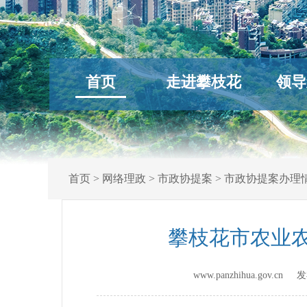
首页
走进攀枝花
领导
首页
>
网络理政
>
市政协提案
>
市政协提案办理
攀枝花市农业农
www.panzhihua.gov.c