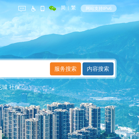
简
|
繁
网站支持IPv6
花城
社保