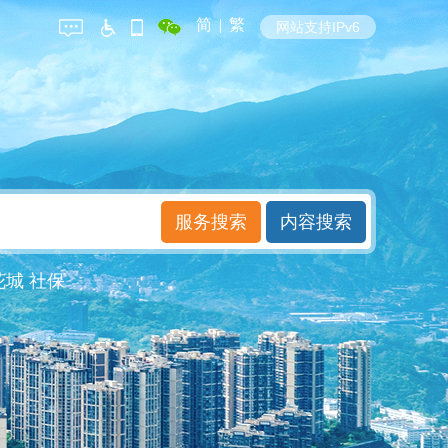
简
|
繁
网站支持IPv6
花城
社保