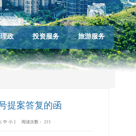
络理政
投资服务
旅游服务
9号提案答复的函
大
中
小
] 阅读次数：
213