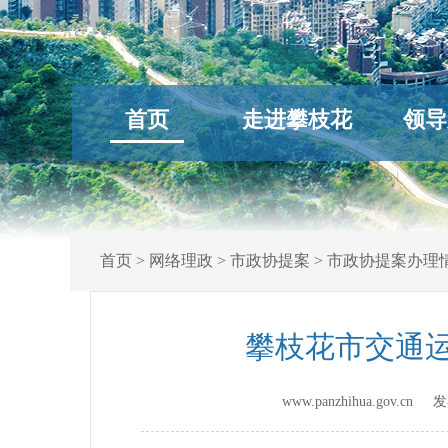
首页
走进攀枝花
领导
首页
>
网络理政
>
市政协提案
>
市政协提案办理
攀枝花市交通运
www.panzhihua.gov.c