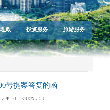
络理政
投资服务
旅游服务
00号提案答复的函
[
大
中
小
] 阅读次数：
143