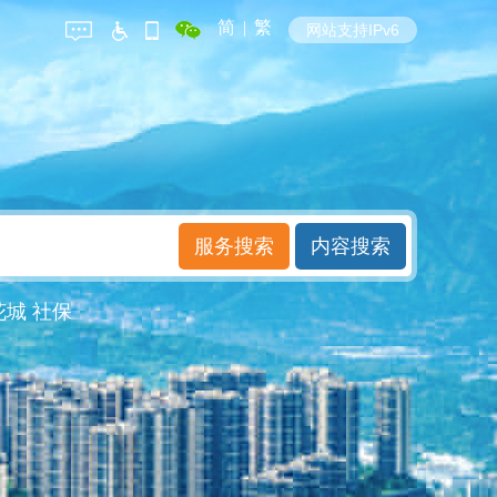
简
|
繁
网站支持IPv6
花城
社保