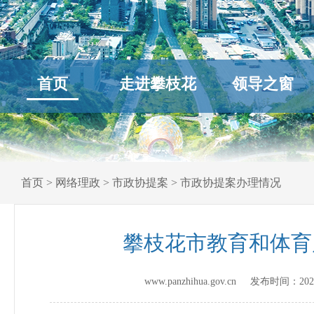
首页
走进攀枝花
领导之窗
首页
>
网络理政
>
市政协提案
>
市政协提案办理情况
攀枝花市教育和体育
www.panzhihua.gov.cn 发布时间：
202