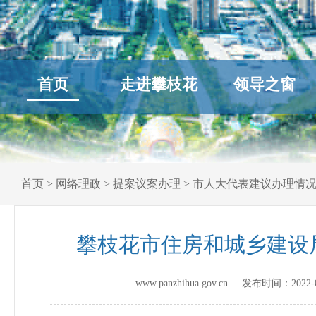
首页
走进攀枝花
领导之窗
首页
>
网络理政
>
提案议案办理
>
市人大代表建议办理情
攀枝花市住房和城乡建设
www.panzhihua.gov.cn 发布时间：
2022-