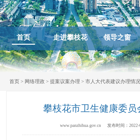
首页
走进攀枝花
领导之窗
首页
>
网络理政
>
提案议案办理
>
市人大代表建议办理情
攀枝花市卫生健康委员
www.panzhihua.gov.cn 发布时间：
2022-