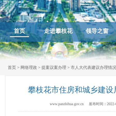
首页
走进攀枝花
领导之窗
首页
>
网络理政
>
提案议案办理
>
市人大代表建议办理情
攀枝花市住房和城乡建设
www.panzhihua.gov.cn 发布时间：
2022-