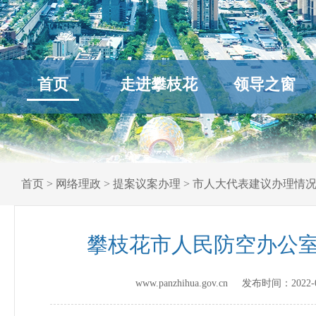
首页
走进攀枝花
领导之窗
首页
>
网络理政
>
提案议案办理
>
市人大代表建议办理情
攀枝花市人民防空办公室
www.panzhihua.gov.cn 发布时间：
2022-