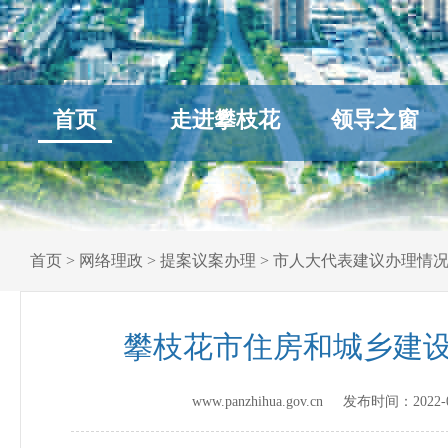
首页
走进攀枝花
领导之窗
首页
>
网络理政
>
提案议案办理
>
市人大代表建议办理情
攀枝花市住房和城乡建设
www.panzhihua.gov.cn 发布时间：
2022-