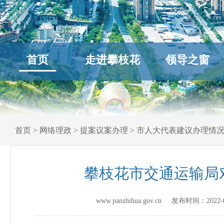
首页
走进攀枝花
领导之窗
首页
>
网络理政
>
提案议案办理
>
市人大代表建议办理情
攀枝花市交通运输局
www.panzhihua.gov.cn 发布时间：
2022-