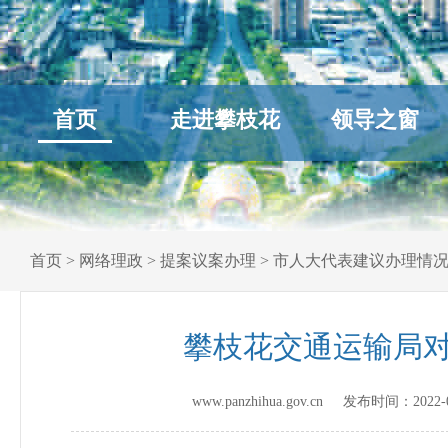
首页
走进攀枝花
领导之窗
首页
>
网络理政
>
提案议案办理
>
市人大代表建议办理情
攀枝花交通运输局对
www.panzhihua.gov.cn 发布时间：
2022-