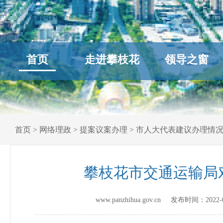
首页
走进攀枝花
领导之窗
首页
>
网络理政
>
提案议案办理
>
市人大代表建议办理情
攀枝花市交通运输局
www.panzhihua.gov.cn 发布时间：
2022-