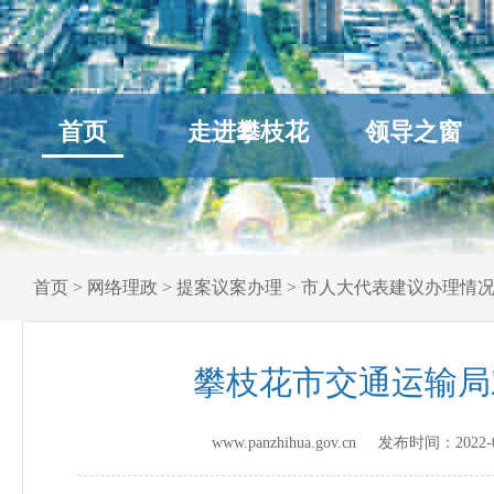
首页
走进攀枝花
领导之窗
首页
>
网络理政
>
提案议案办理
>
市人大代表建议办理情
攀枝花市交通运输局
www.panzhihua.gov.cn 发布时间：
2022-