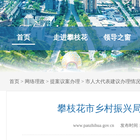
首页
走进攀枝花
领导之窗
首页
>
网络理政
>
提案议案办理
>
市人大代表建议办理情
攀枝花市乡村振兴局
www.panzhihua.gov.cn 发布时间