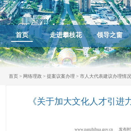
首页
走进攀枝花
领导之窗
首页
>
网络理政
>
提案议案办理
>
市人大代表建议办理情
《关于加大文化人才引进力
www.panzhihua.gov.cn 发