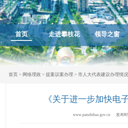
首页
走进攀枝花
领导之窗
首页
>
网络理政
>
提案议案办理
>
市人大代表建议办理情
《关于进一步加快电子
www.panzhihua.gov.cn 发