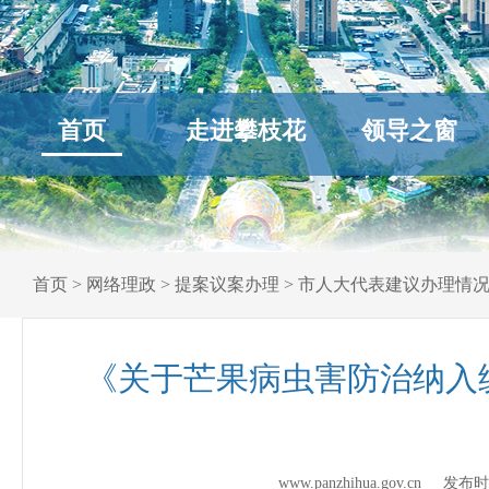
首页
走进攀枝花
领导之窗
首页
>
网络理政
>
提案议案办理
>
市人大代表建议办理情
《关于芒果病虫害防治纳入
www.panzhihua.gov.cn 发