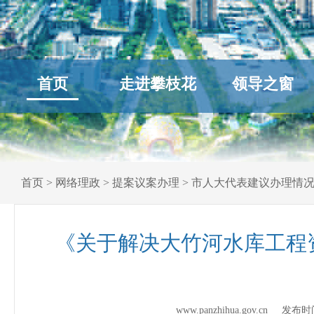
首页
走进攀枝花
领导之窗
首页
>
网络理政
>
提案议案办理
>
市人大代表建议办理情
《关于解决大竹河水库工程
www.panzhihua.gov.cn 发布