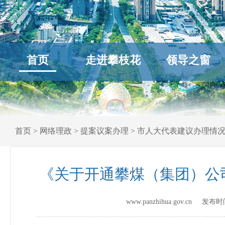
首页
走进攀枝花
领导之窗
首页
>
网络理政
>
提案议案办理
>
市人大代表建议办理情
《关于开通攀煤（集团）公
www.panzhihua.gov.cn 发布