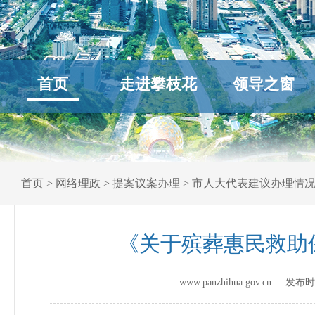
首页
走进攀枝花
领导之窗
首页
>
网络理政
>
提案议案办理
>
市人大代表建议办理情
《关于殡葬惠民救助
www.panzhihua.gov.cn 发