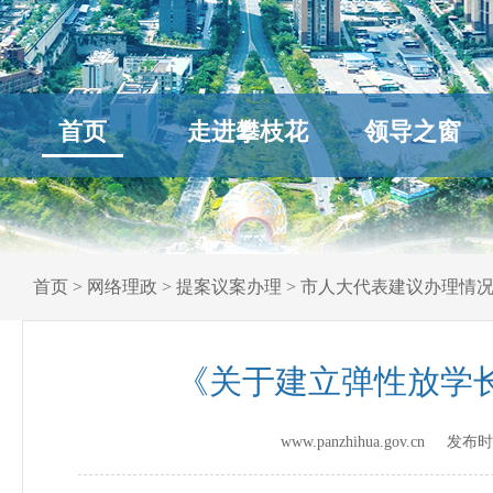
首页
走进攀枝花
领导之窗
首页
>
网络理政
>
提案议案办理
>
市人大代表建议办理情
《关于建立弹性放学长
www.panzhihua.gov.cn 发