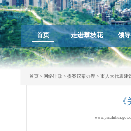
首页
走进攀枝花
领导
首页
>
网络理政
>
提案议案办理
>
市人大代表建
《
www.panzhihua.