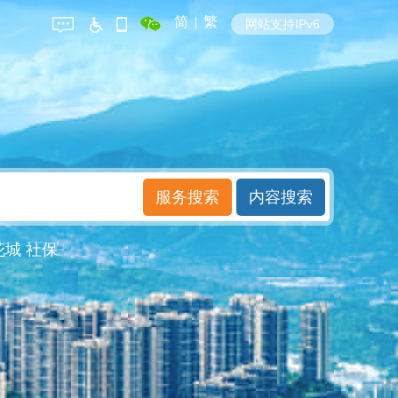
简
|
繁
网站支持IPv6
花城
社保