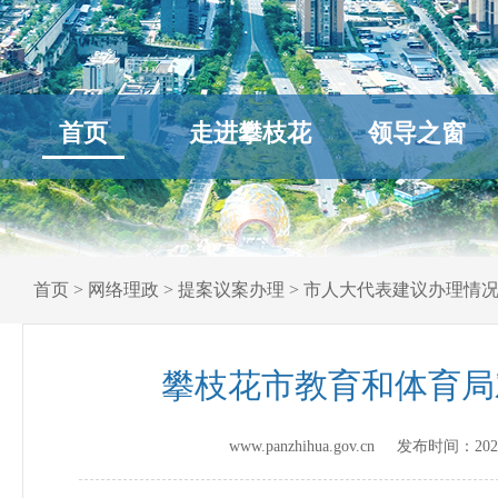
首页
走进攀枝花
领导之窗
首页
>
网络理政
>
提案议案办理
>
市人大代表建议办理情
攀枝花市教育和体育局
www.panzhihua.gov.cn 发布时间：
202