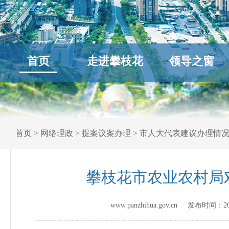
首页
走进攀枝花
领导之窗
首页
>
网络理政
>
提案议案办理
>
市人大代表建议办理情
攀枝花市农业农村局
www.panzhihua.gov.cn 发布时间：
2