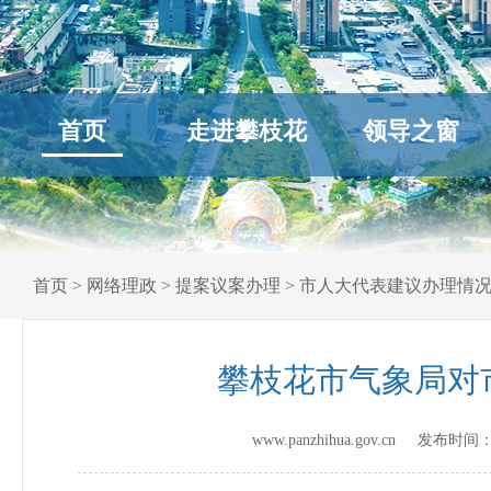
首页
走进攀枝花
领导之窗
首页
>
网络理政
>
提案议案办理
>
市人大代表建议办理情
攀枝花市气象局对
www.panzhihua.gov.cn 发布时间