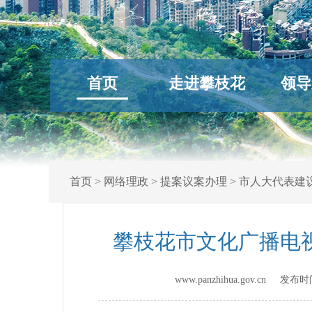
首页
走进攀枝花
领导
首页
>
网络理政
>
提案议案办理
>
市人大代表建
攀枝花市文化广播电
www.panzhihua.gov.cn 发布