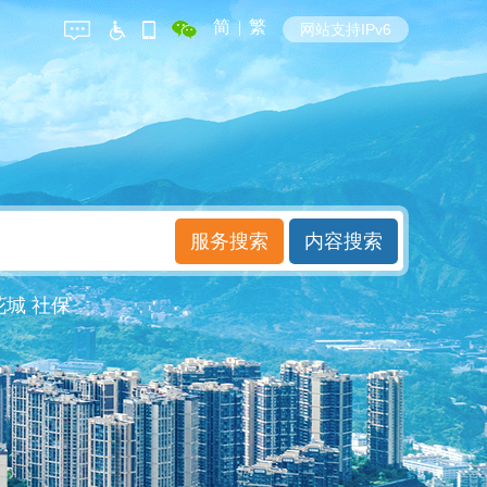
简
|
繁
网站支持IPv6
花城
社保