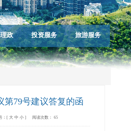
络理政
投资服务
旅游服务
第79号建议答复的函
：[
大
中
小
] 阅读次数：
65