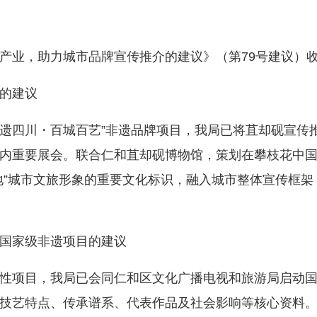
业，助力城市品牌宣传推介的建议》（第79号建议）收
的建议
遗四川・百城百艺”非遗品牌项目，我局已将苴却砚宣传
内重要展会。联合仁和苴却砚博物馆，策划在攀枝花中国
地”城市文旅形象的重要文化标识，融入城市整体宣传框
国家级非遗项目的建议
项目，我局已会同仁和区文化广播电视和旅游局启动国
技艺特点、传承谱系、代表作品及社会影响等核心资料