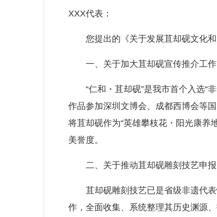
XXX代表：
您提出的《关于发展苴却砚文化和产
一、关于加大苴却砚宣传推介工作
“仁和・苴却砚”是我市首个入选“非
作品参加深圳文博会、成都西博会等国
将苴却砚作为“英雄攀枝花・阳光康养
美誉度。
二、关于推动苴却砚雕刻技艺申报
苴却砚雕刻技艺已是省级非遗代表性
作，全面收集、系统整理其历史渊源、