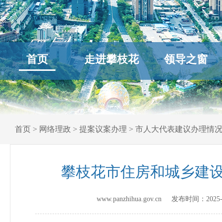
首页
走进攀枝花
领导之窗
首页
>
网络理政
>
提案议案办理
>
市人大代表建议办理情
攀枝花市住房和城乡建设
www.panzhihua.gov.cn 发布时间：
2025